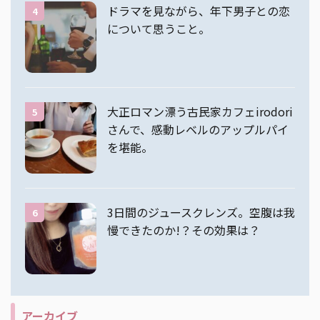
ドラマを見ながら、年下男子との恋
4
について思うこと。
大正ロマン漂う古民家カフェirodori
5
さんで、感動レベルのアップルパイ
を堪能。
3日間のジュースクレンズ。空腹は我
6
慢できたのか!？その効果は？
アーカイブ