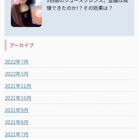
3日間のジュースクレンズ。空腹は我
6
慢できたのか!？その効果は？
アーカイブ
2022年7月
2022年5月
2021年11月
2021年10月
2021年9月
2021年8月
2021年7月