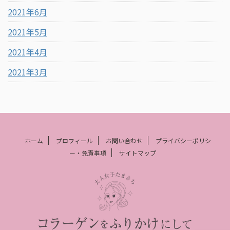
2021年6月
2021年5月
2021年4月
2021年3月
ホーム
プロフィール
お問い合わせ
プライバシーポリシ
ー・免責事項
サイトマップ