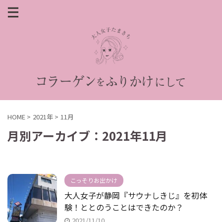
HOME
>
2021年
>
11月
月別アーカイブ：2021年11月
こっそりお出かけ
大人女子が静岡『サウナしきじ』を初体
験！ととのうことはできたのか？
2021/11/10