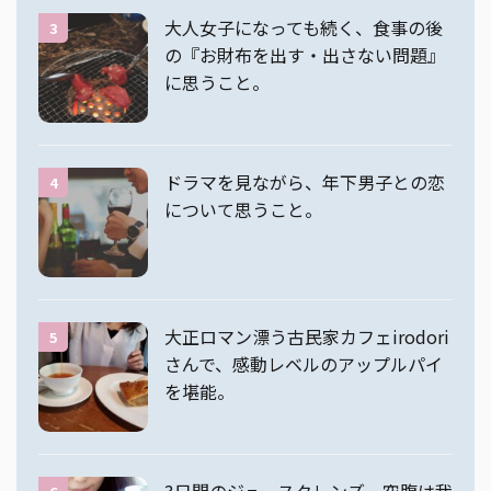
大人女子になっても続く、食事の後
3
の『お財布を出す・出さない問題』
に思うこと。
ドラマを見ながら、年下男子との恋
4
について思うこと。
大正ロマン漂う古民家カフェirodori
5
さんで、感動レベルのアップルパイ
を堪能。